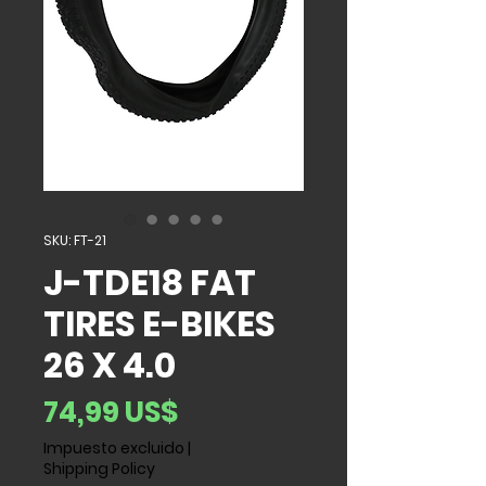
SKU: FT-21
J-TDE18 FAT
TIRES E-BIKES
26 X 4.0
Precio
74,99 US$
Impuesto excluido
|
Shipping Policy