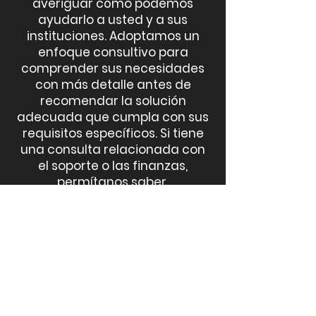
averiguar cómo podemos
ayudarlo a usted y a sus
instituciones. Adoptamos un
enfoque consultivo para
comprender sus necesidades
con más detalle antes de
recomendar la solución
adecuada que cumpla con sus
requisitos específicos. Si tiene
una consulta relacionada con
el soporte o las finanzas,
permítanos saber.
LLAMADA
301-494-8872
EMAIL
info@jarwlee.com
LOCALIZACIÓN
4471
Nicole Dr.
unidad: H
Lanham
MD 20706