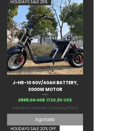
HOLIDAYS SALE 25%
J-HR-10 60V/40AH BATTERY,
3000W MOTOR
Precio
Precio de oferta
2868,00 US$
1720,80 US$
Impuesto excluido
|
Shipping Policy
Agotado
HOLIDAYS SALE 20% OFF