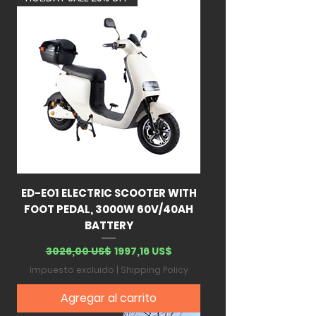
ED-EO1 ELECTRIC SCOOTER WITH
FOOT PEDAL, 3000W 60V/40AH
BATTERY
Precio
Precio de oferta
3026,00 US$
1997,16 US$
Impuesto excluido
|
Shipping Policy
Agregar al carrito