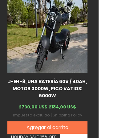
J-EH-8, UNA BATERÍA 60V / 40AH,
MOTOR 3000W, PICO VATIOS:
6000W
Precio
Precio de oferta
2730,00 US$
2184,00 US$
Impuesto excluido
|
Shipping Policy
Agregar al carrito
HOLIDAY SALE 25% OFF