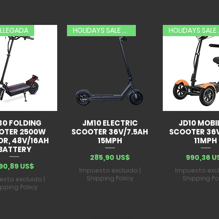
 LLEGADA
HOLIDAYS SALE 20% OFF
HOLID
30 FOLDING
JM10 ELECTRIC
JD10 MOBI
OTER 2500W
SCOOTER 36V/7.5AH
SCOOTER 36
R, 48V/16AH
15MPH
11MPH
BATTERY
Precio
Precio
285,90 US$
990,36 U
recio
90,89 US$
Impuesto excluido
|
Impuesto exc
Shipping Policy
Shipping Po
esto excluido
|
ipping Policy
Cargar más