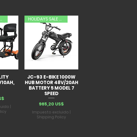
AYS SALE 20% OFF
HOLIDAYS SALE 20% OFF
LITY
JC-93 E-BIKE 1000W
V10AH,
HUB MOTOR 48V/20AH
BATTERY 5 MODEL 7
SPEED
S$
Precio
965,20 US$
luido
|
licy
Impuesto excluido
|
Shipping Policy