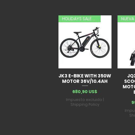
HOLIDAYS SALE 20% OFF
NUEVA
JK3 E-BIKE WITH 350W
JQ
MOTOR 36V/10.4AH
SCO
MOTO
Precio
680,90 US$
Impuesto excluido
|
P
9
Shipping Policy
Impu
Sh