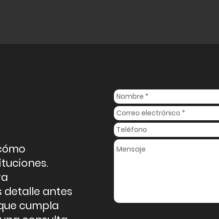
 cómo
ituciones.
ra
detalle antes
 que cumpla