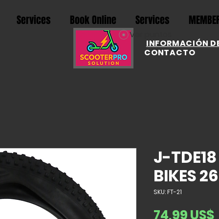
Services
Book Online
Services
MEMBER
Ver puntos
INFORMACIÓN DE
CONTACTO
J-TDE18 
BIKES 26
SKU: FT-21
74,99 US$