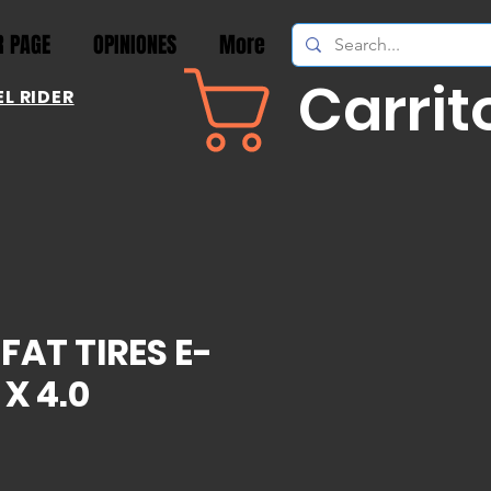
 PAGE
OPINIONES
More
Carrit
L RIDER
FAT TIRES E-
 X 4.0
Precio