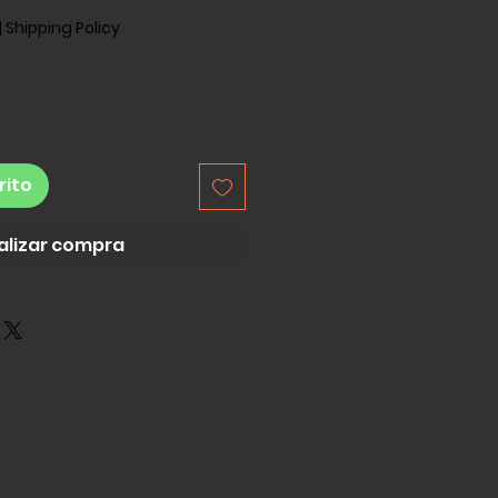
|
Shipping Policy
rito
alizar compra