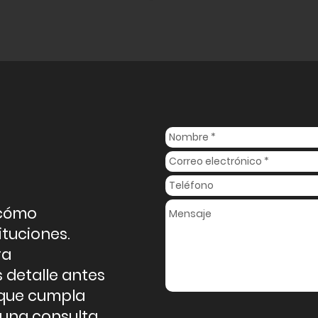
 cómo
ituciones.
ra
detalle antes
 que cumpla
e una consulta