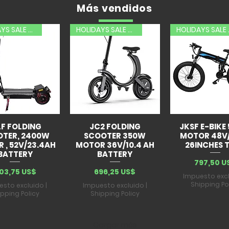
Más vendidos
HOLIDAYS SALE 20% OFF
HOLIDAYS SALE 20% OFF
HOLID
LF FOLDING
JC2 FOLDING
JKSF E-BIKE
OTER, 2400W
SCOOTER 350W
MOTOR 48V
 , 52V/23.4AH
MOTOR 36V/10.4 AH
26INCHES T
BATTERY
BATTERY
Precio
797,50 U
recio
Precio
103,75 US$
696,25 US$
Impuesto exc
Shipping Po
esto excluido
|
Impuesto excluido
|
ipping Policy
Shipping Policy
Cargar más