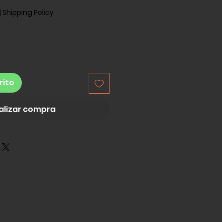
|
Shipping Policy
rito
alizar compra