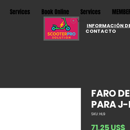
Services
Book Online
Services
MEMBER
Ver puntos
INFORMACIÓN DE
CONTACTO
FARO D
PARA J-
SKU: HL9
P
71,25 US$