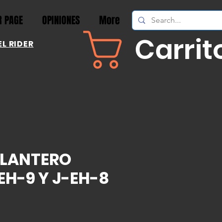
 PAGE
OPINIONES
More
Carrit
L RIDER
ELANTERO
EH-9 Y J-EH-8
recio