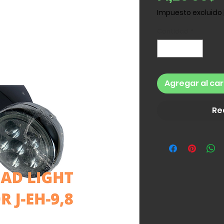
Impuesto excluido
Cantidad
*
Agregar al car
Re