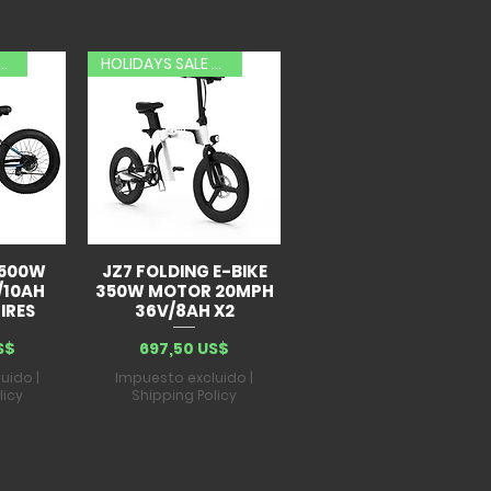
AYS SALE 20% OFF
HOLIDAYS SALE 20% OFF
 500W
JZ7 FOLDING E-BIKE
/10AH
350W MOTOR 20MPH
IRES
36V/8AH X2
Precio
S$
697,50 US$
luido
|
Impuesto excluido
|
licy
Shipping Policy